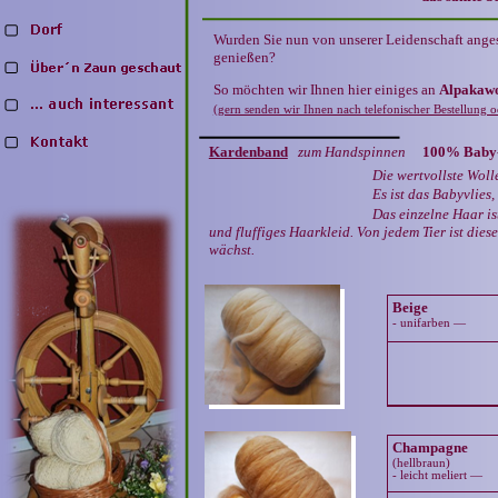
Wurden Sie nun von unserer Leidenschaft anges
genießen?
So möchten wir Ihnen hier einiges an
Alpakawo
(gern senden wir Ihnen nach telefonischer Bestellung 
Kardenband
zum Handspinnen
100% Baby
Die wertvollste Wolle
Es ist das Babyvlies, welches von d
Das einzelne Haar ist sehr f
und fluffiges Haarkleid. Von jedem Tie
wächst.
Beige
- unifarben —
Champagne
(hellbraun)
- leicht meliert —